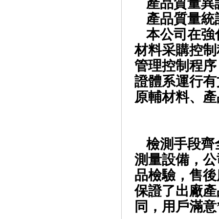
產品質量
產品質量
本公司在強
材料采購控制
管理控制程序
證體系運行有
原輔材料、產
檢測手段齊
測量設備，公
品檢驗，售後
保證了出廠產
同，用戶滿意